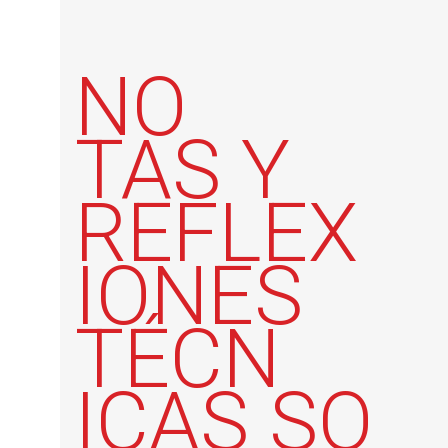
NO
TAS Y
REFLEX
IONES
TÉCN
ICAS SO