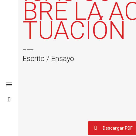
BRE LA A
TUACIÓN
___
Escrito / Ensayo
Descargar PDF