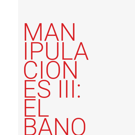
MAN
IPULA
CION
ES III:
EL
BANQ