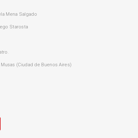
ela Mena Salgado
iego Starosta
atro.
s Musas (Ciudad de Buenos Aires)