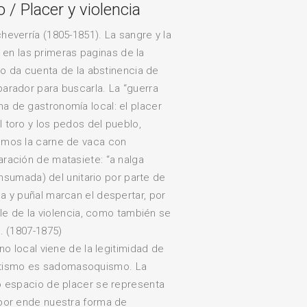
 / Placer y violencia
everría (1805-1851). La sangre y la
án en las primeras paginas de la
zo da cuenta de la abstinencia de
arador para buscarla. La “guerra
a de gastronomía local: el placer
 toro y los pedos del pueblo,
amos la carne de vaca con
ración de matasiete: “a nalga
onsumada) del unitario por parte de
a y puñal marcan el despertar, por
ble de la violencia, como también se
. (1807-1875)
no local viene de la legitimidad de
 erotismo es sadomasoquismo. La
o espacio de placer se representa
QUÉ ESTÁS BUSCANDO?
 por ende nuestra forma de