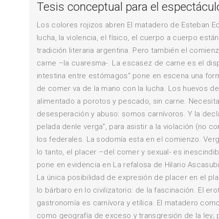
Tesis conceptual para el espectáculo
Los colores rojizos abren El matadero de Esteban Ech
lucha, la violencia, el físico, el cuerpo a cuerpo est
tradición literaria argentina. Pero también el comien
carne –la cuaresma-. La escasez de carne es el disp
intestina entre estómagos” pone en escena una form
de comer va de la mano con la lucha. Los huevos del
alimentado a porotos y pescado, sin carne. Necesit
desesperación y abuso: somos carnívoros. Y la decla
pelada denle verga”, para asistir a la violación (no c
los federales. La sodomía esta en el comienzo. Verg
lo tanto, el placer –del comer y sexual- es inescindi
pone en evidencia en La refalosa de Hilario Ascasubi
La única posibilidad de expresión de placer en el pla
lo bárbaro en lo civilizatorio: de la fascinación. El
gastronomía es carnívora y etílica. El matadero com
como geografía de exceso y transgresión de la ley;