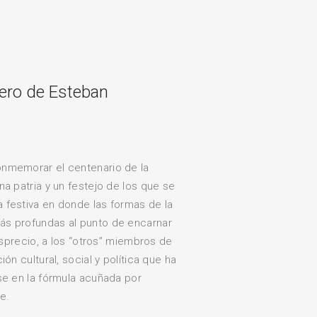
dero de Esteban
onmemorar el centenario de la
na patria y un festejo de los que se
 festiva en donde las formas de la
ás profundas al punto de encarnar
desprecio, a los “otros” miembros de
ón cultural, social y política que ha
se en la fórmula acuñada por
ie.