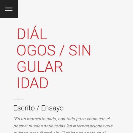
DIÁL
OGOS / SIN
GULAR
IDAD
___
Escrito / Ensayo
“En un momento dado, con todo pasa como con el
poema: puedes darle todas las interpretaciones que