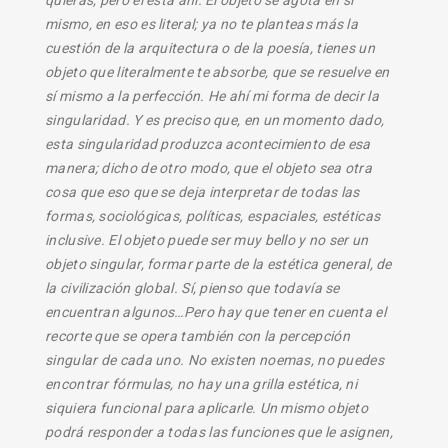
quieras, pero él está ahí. El objeto se agota en sí
mismo, en eso es literal; ya no te planteas más la
cuestión de la arquitectura o de la poesía, tienes un
objeto que literalmente te absorbe, que se resuelve en
sí mismo a la perfección. He ahí mi forma de decir la
singularidad. Y es preciso que, en un momento dado,
esta singularidad produzca acontecimiento de esa
manera; dicho de otro modo, que el objeto sea otra
cosa que eso que se deja interpretar de todas las
formas, sociológicas, políticas, espaciales, estéticas
inclusive. El objeto puede ser muy bello y no ser un
objeto singular, formar parte de la estética general, de
la civilización global. Sí, pienso que todavía se
encuentran algunos…Pero hay que tener en cuenta el
recorte que se opera también con la percepción
singular de cada uno. No existen noemas, no puedes
encontrar fórmulas, no hay una grilla estética, ni
QUÉ ESTÁS BUSCANDO?
siquiera funcional para aplicarle. Un mismo objeto
podrá responder a todas las funciones que le asignen,