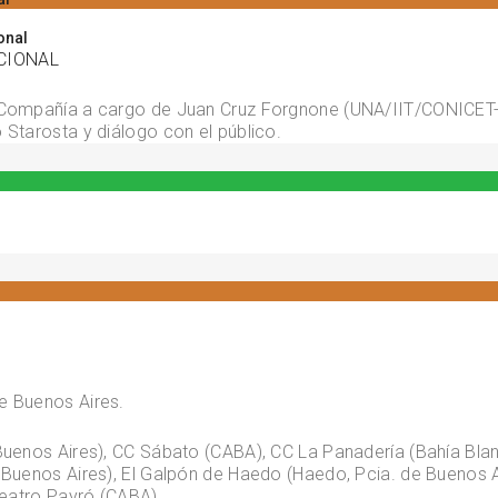
ACIONAL
la Compañía a cargo de Juan Cruz Forgnone (UNA/IIT/CONICE
 Starosta y diálogo con el público.
e Buenos Aires.
uenos Aires), CC Sábato (CABA), CC La Panadería (Bahía Blanca
 Buenos Aires), El Galpón de Haedo (Haedo, Pcia. de Buenos Ai
Teatro Payró (CABA).