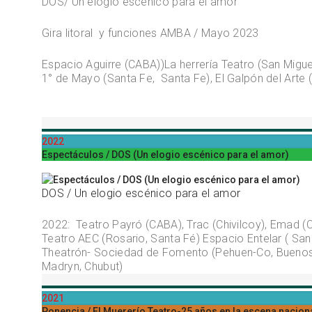
DOS/ Un elogio escénico para el amor
Gira litoral y funciones AMBA / Mayo 2023
Espacio Aguirre (CABA))La herrería Teatro (San Miguel
1° de Mayo (Santa Fe, Santa Fe), El Galpón del Arte 
2022
Espectáculos / DOS (Un elogio escénico para el amor)
DOS / Un elogio escénico para el amor
2022: Teatro Payró (CABA), Trac (Chivilcoy), Emad (C
Teatro AEC (Rosario, Santa Fé) Espacio Entelar ( San
Theatrón- Sociedad de Fomento (Pehuen-Co, Buenos Ai
Madryn, Chubut)
2021
Ponencia / El Muererío Teatro-25 años en la escena nacion