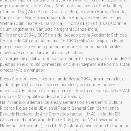
Marcelo Katz, Cristina Moreira (Clown) Andrea Fernández (Contact
improvisación), José López (Máscaras balinesas), Sue Lauther,
(Contact-Usa) Alito Alessi (Contact- Usa), Eugenio Barba, Roberta
Carrieri, Iben Nagel Rasmussen, Julia Varley, Jan Ferslev, Torgeir
Wethal (Odin Teatret- Dinamarca), Thomas Lebhart (Usa), Corinne
Soum (Inglaterra), Sanjukta Panigrahi (Danza-India).
En los años 2004 y 2005 ha sido becado por la Akademie Schloss
QUÉ ESTÁS BUSCANDO?
Solitude de Sttutgart, Alemania. En 1993 realizó un viaje a la India
para realizar un estudio particular sobre los principios teatrales
universales de las danzas clásicas hindúes.
Al margen de su labor con su compañía, ha trabajado en más de 30
puestas en el circuito comercial, oficial e independiente como actor,
director y/o entrenador.
Diego Starosta viene desarrollando desde 1994, una intensa labor
pedagógica a través de talleres anuales y seminarios breves e
intensivos. Es docente de la carrera de Puesta en escena de la EMAD
(Escuela Metropolitana de Arte Dramático).
Ha impartido, además, talleres y seminarios en el Centro Cultural
Ricardo Rojas de la UBA, en el Teatro General San Martín, en la
Escuela Nacional de Arte Dramático (actual IUNA), en la UadER
(Universidad autónoma de Entre Ríos), en la UNC (Universidad
Nacional de Córdoba), en el IUPA (Instituto Universitario Patagónico