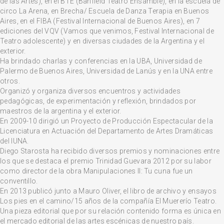
de las Artes), en el BTE (Banfield Teatro Ensamble), en la escuela de
circo La Arena, en Brecha/ Escuela de Danza Terapia en Buenos
Aires, en el FIBA (Festival Internacional de Buenos Aires), en 7
ediciones del VQV (Vamos que venimos, Festival Internacional de
Teatro adolescente) y en diversas ciudades de la Argentina y el
exterior.
Ha brindado charlas y conferencias en la UBA, Universidad de
Palermo de Buenos Aires, Universidad de Lanús y en la UNA entre
otros.
Organizó y organiza diversos encuentros y actividades
pedagógicas, de experimentación y reflexión, brindados por
maestros de la argentina y el exterior.
En 2009-10 dirigió un Proyecto de Producción Espectacular de la
Licenciatura en Actuación del Departamento de Artes Dramáticas
del IUNA.
Diego Starosta ha recibido diversos premios y nominaciones entre
los que se destaca el premio Trinidad Guevara 2012 por su labor
como director de la obra Manipulaciones II: Tu cuna fue un
conventillo.
En 2013 publicó junto a Mauro Oliver, el libro de archivo y ensayos
Los pies en el camino/15 años de la compañía El Muererío Teatro.
Una pieza editorial que por su relación contenido forma es única en
el mercado editorial de las artes escénicas de nuestro país.