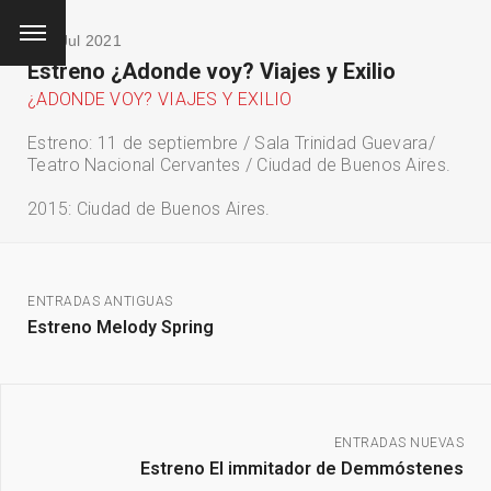
/ 09 Jul 2021
Estreno ¿Adonde voy? Viajes y Exilio
¿ADONDE VOY? VIAJES Y EXILIO
Estreno: 11 de septiembre / Sala Trinidad Guevara/
Teatro Nacional Cervantes / Ciudad de Buenos Aires.
2015: Ciudad de Buenos Aires.
ENTRADAS ANTIGUAS
Estreno Melody Spring
ENTRADAS NUEVAS
QUÉ ESTÁS BUSCANDO?
Estreno El immitador de Demmóstenes